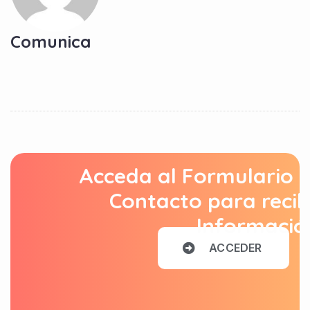
Comunica
Acceda al Formulario 
Contacto para recib
Informació
A
C
C
E
D
E
R