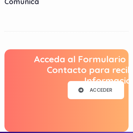
Comunica
Acceda al Formulario 
Contacto para recib
Informació
A
C
C
E
D
E
R