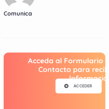
Comunica
Acceda al Formulario 
Contacto para recib
Informació
A
C
C
E
D
E
R