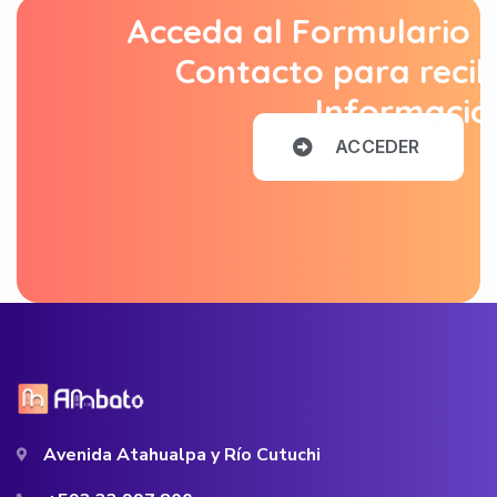
Acceda al Formulario 
Contacto para recib
Informació
A
C
C
E
D
E
R
Avenida Atahualpa y Río Cutuchi