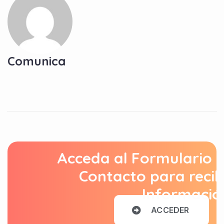
Comunica
Acceda al Formulario 
Contacto para recib
Informació
A
C
C
E
D
E
R