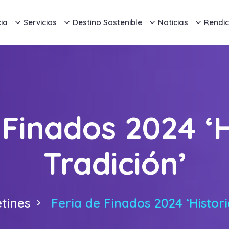
ia
Servicios
Destino Sostenible
Noticias
Rendic
 Finados 2024 ‘H
Tradición’
etines
Feria de Finados 2024 ‘Histori