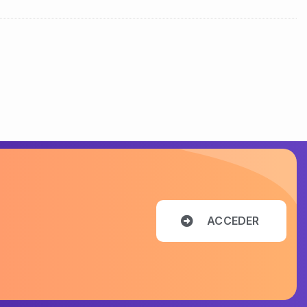
A
C
C
E
D
E
R