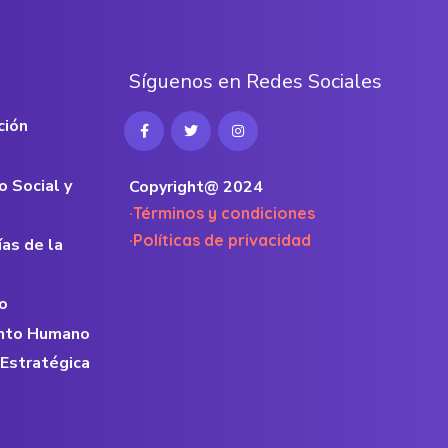
S
í
g
u
e
n
o
s
e
n
R
e
d
e
s
S
o
c
i
a
l
e
s
ción
o Social y
Copyright@ 2024
·Términos y condiciones
·Políticas de privacidad
ías de la
o
lento Humano
 Estratégica