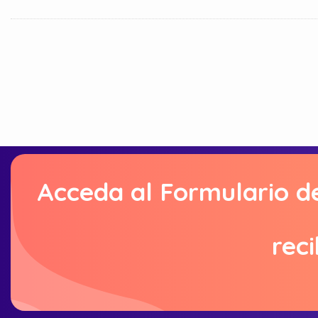
Acceda al Formulario d
reci