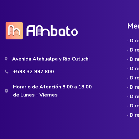
M
e
· Di
· Di
Avenida Atahualpa y Río Cutuchi
· Dir
· Di
+593 32 997 800
· Dir
Horario de Atención 8:00 a 18:00
· Di
de Lunes - Viernes
· Di
· Di
· Di