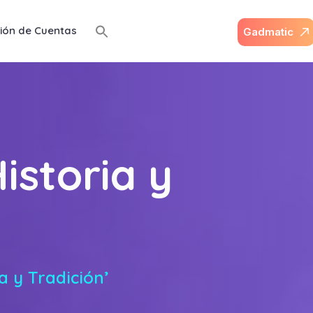
ión de Cuentas
G
a
d
m
a
t
i
c
istoria y
a y Tradición’