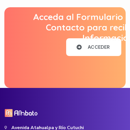
Acceda al Formulario 
Contacto para recib
Informació
A
C
C
E
D
E
R
Avenida Atahualpa y Río Cutuchi