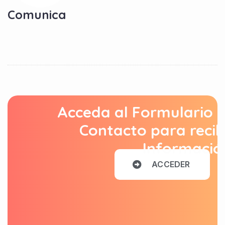
Comunica
Acceda al Formulario 
Contacto para recib
Informació
A
C
C
E
D
E
R