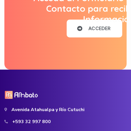
Contacto para recib
Informació
A
C
C
E
D
E
R
Avenida Atahualpa y Río Cutuchi
+593 32 997 800