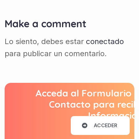
Make a comment
Lo siento, debes estar
conectado
para publicar un comentario.
Acceda al Formulario 
Contacto para recib
Informació
A
C
C
E
D
E
R