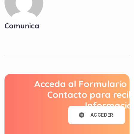
Comunica
Acceda al Formulario 
Contacto para recib
Informació
A
C
C
E
D
E
R