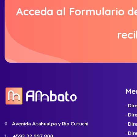
Acceda al Formulario d
reci
M
e
· Di
· Di
Avenida Atahualpa y Río Cutuchi
· Dir
· Di
+593 32 997 800