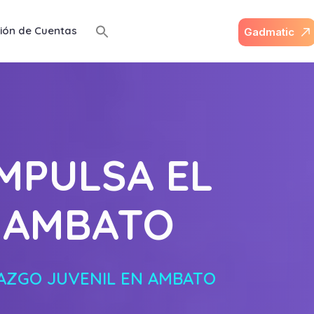
ión de Cuentas
G
a
d
m
a
t
i
c
MPULSA EL
N AMBATO
RAZGO JUVENIL EN AMBATO