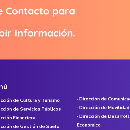
e Contacto para
bir Información.
n
ú
· Dirección de Comunica
rección de Cultura y Turismo
· Dirección de Movilidad
rección de Servicios Públicos
· Dirección de Desarroll
ección Financiera
Económico
rección de Gestión de Suelo