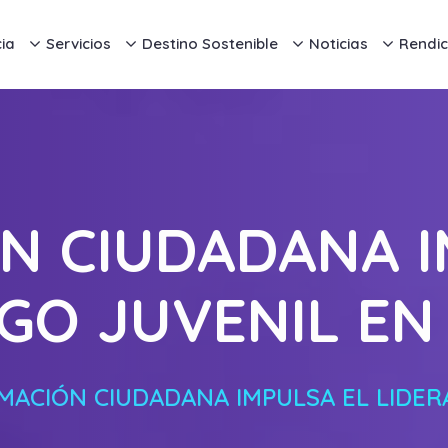
ia
Servicios
Destino Sostenible
Noticias
Rendic
N CIUDADANA I
GO JUVENIL E
MACIÓN CIUDADANA IMPULSA EL LIDE