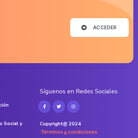
A
C
C
E
D
E
R
S
í
g
u
e
n
o
s
e
n
R
e
d
e
s
S
o
c
i
a
l
e
s
ción
o Social y
Copyright@ 2024
·Términos y condiciones