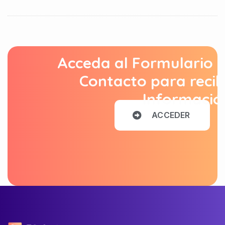
Acceda al Formulario 
Contacto para recib
Informació
A
C
C
E
D
E
R