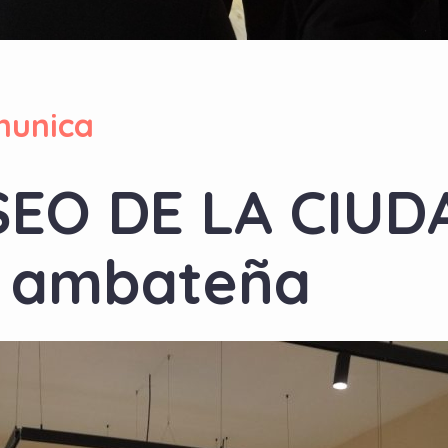
munica
EO DE LA CIUDA
ía ambateña