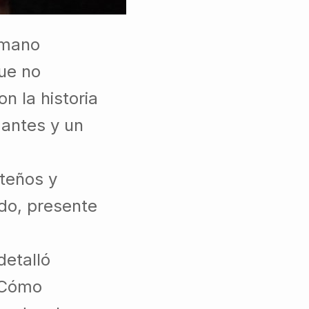
ermano
que no
n la historia
 antes y un
ateños y
ado, presente
detalló
 “Cómo