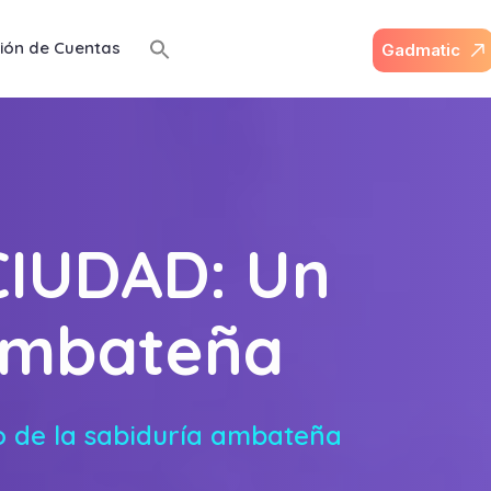
ión de Cuentas
G
a
d
m
a
t
i
c
IUDAD: Un
 ambateña
 de la sabiduría ambateña