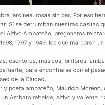
abrá jardines, rosas sin par. Por eso h
ajar. Si se derrumban nuestras casitas 
l Altivo Ambateño, pregoneros relataro
1698, 1797 y 1949, los que marcaron un
as, escritores, músicos, pintores, amb
Rocafuerte, para encontrarse con el pas
useo de la Ciudad.
tor y poeta ambateño, Mauricio Moreno, 
e un Ambato rebelde, altivo y valiente.