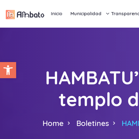
Inicio
Municipalidad
Transparenc
Abrir barra de herramientas
HAMBATU’
templo d
Home
Boletines
HAMB