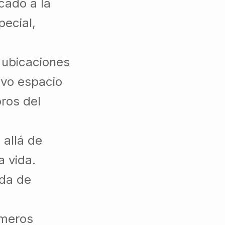
cado a la
pecial,
 ubicaciones
vo espacio
oros del
 allá de
a vida.
ida de
imeros