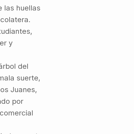
 las huellas
colatera.
tudiantes,
er y
árbol del
mala suerte,
los Juanes,
ndo por
o comercial