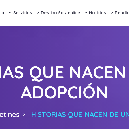
ia
Servicios
Destino Sostenible
Noticias
Rendic
IAS QUE NACEN
ADOPCIÓN
etines
HISTORIAS QUE NACEN DE U