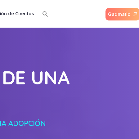
ión de Cuentas
G
a
d
m
a
t
i
c
 DE UNA
NA ADOPCIÓN