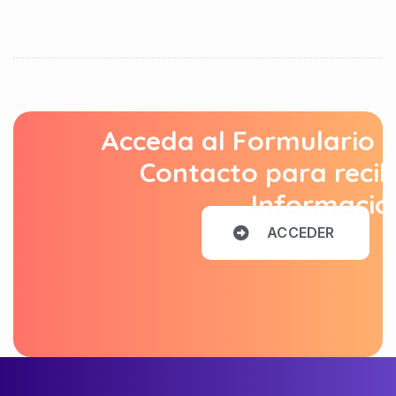
Acceda al Formulario 
Contacto para recib
Informació
A
C
C
E
D
E
R