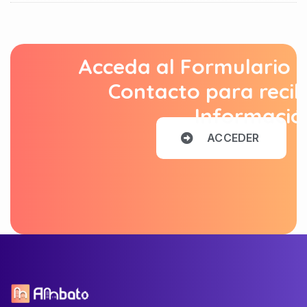
Acceda al Formulario 
Contacto para recib
Informació
A
C
C
E
D
E
R