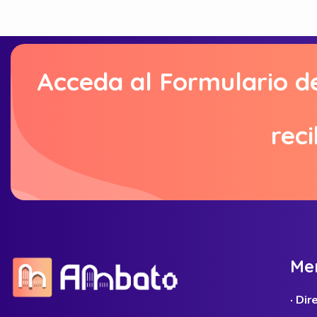
Acceda al Formulario d
reci
M
e
· Di