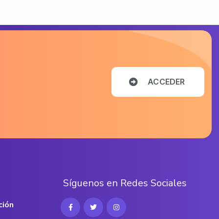
A
C
C
E
D
E
R
S
í
g
u
e
n
o
s
e
n
R
e
d
e
s
S
o
c
i
a
l
e
s
ción