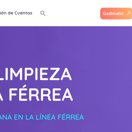
ión de Cuentas
G
a
d
m
a
t
i
c
LIMPIEZA
A FÉRREA
ANA EN LA LÍNEA FÉRREA