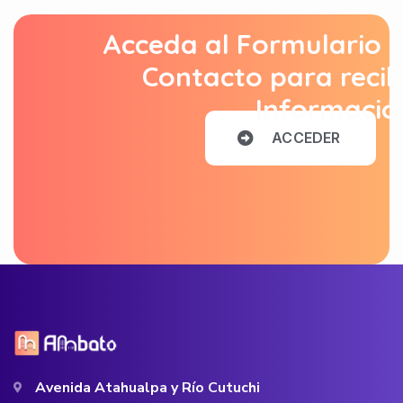
Acceda al Formulario 
Contacto para recib
Informació
A
C
C
E
D
E
R
Avenida Atahualpa y Río Cutuchi