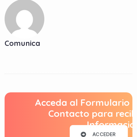
Comunica
Acceda al Formulario 
Contacto para recib
Informació
A
C
C
E
D
E
R