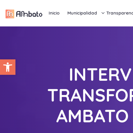
Inicio
Municipalidad
Transparenc
Abrir barra de herramientas
INTERV
TRANSFOR
AMBATO 