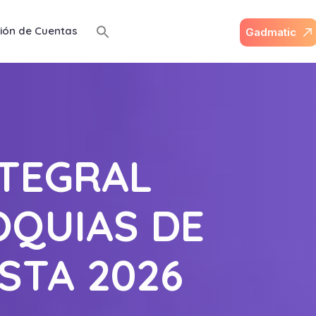
ión de Cuentas
G
a
d
m
a
t
i
c
NTEGRAL
OQUIAS DE
STA 2026