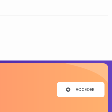
A
C
C
E
D
E
R