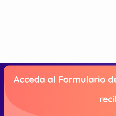
Acceda al Formulario d
reci