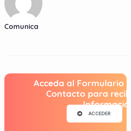
Comunica
Acceda al Formulario 
Contacto para recib
Informació
A
C
C
E
D
E
R