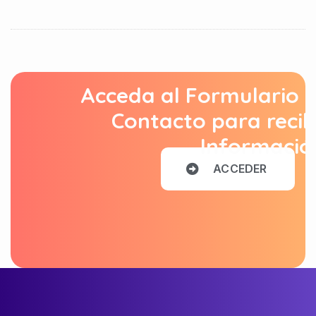
Acceda al Formulario 
Contacto para recib
Informació
A
C
C
E
D
E
R