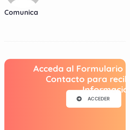
Comunica
Acceda al Formulario 
Contacto para recib
Informació
A
C
C
E
D
E
R