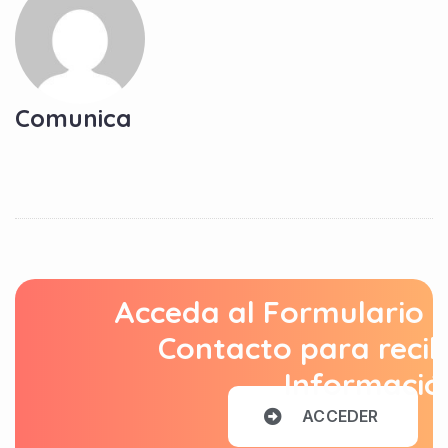
Comunica
Acceda al Formulario 
Contacto para recib
Informació
A
C
C
E
D
E
R