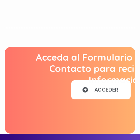
Acceda al Formulario 
Contacto para recib
Informació
A
C
C
E
D
E
R