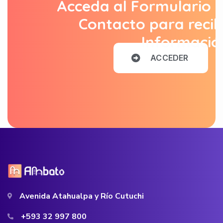
Acceda al Formulario 
Contacto para recib
Informació
A
C
C
E
D
E
R
Avenida Atahualpa y Río Cutuchi
+593 32 997 800