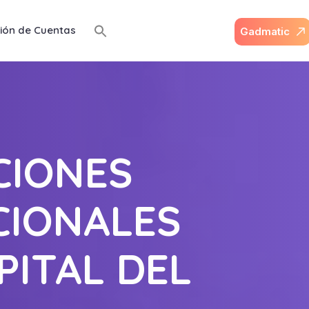
ión de Cuentas
G
a
d
m
a
t
i
c
CIONES
CIONALES
PITAL DEL