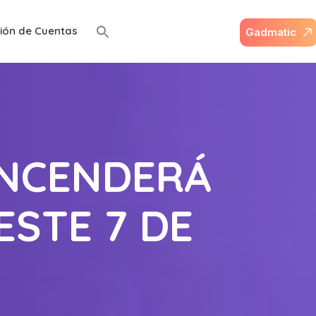
ión de Cuentas
G
a
d
m
a
t
i
c
ENCENDERÁ
ESTE 7 DE