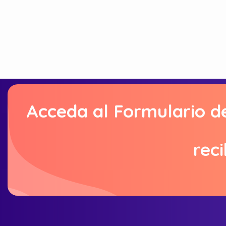
Acceda al Formulario d
reci