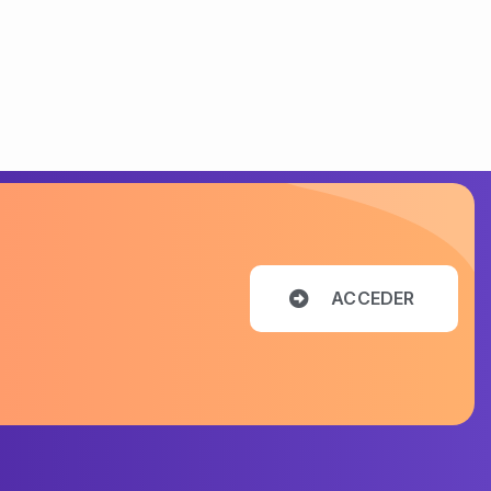
A
C
C
E
D
E
R