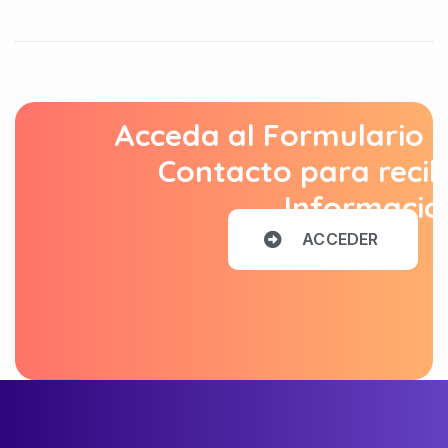
Acceda al Formulario 
Contacto para recib
Informació
A
C
C
E
D
E
R