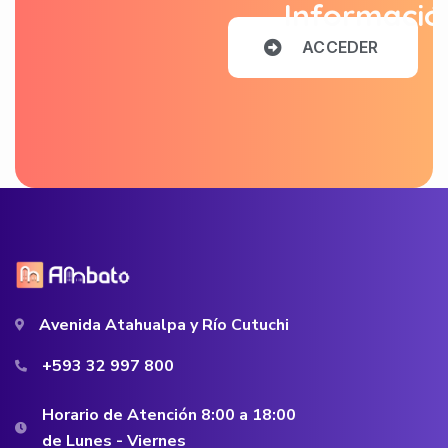
Informació
A
C
C
E
D
E
R
Avenida Atahualpa y Río Cutuchi
+593 32 997 800
Horario de Atención 8:00 a 18:00
de Lunes - Viernes