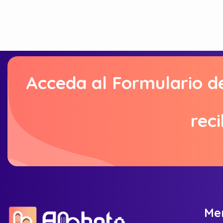
Acceda al Formulario d
reci
M
e