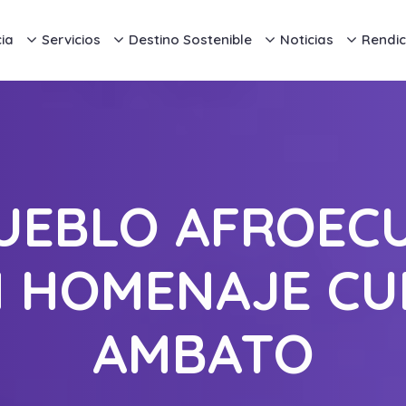
ia
Servicios
Destino Sostenible
Noticias
Rendic
PUEBLO AFROEC
ON HOMENAJE CU
AMBATO