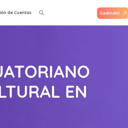
ión de Cuentas
G
a
d
m
a
t
i
c
UATORIANO
LTURAL EN