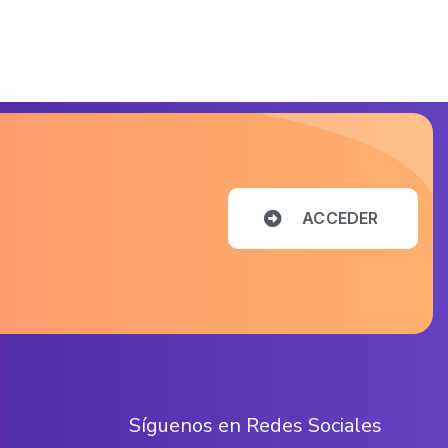
A
C
C
E
D
E
R
S
í
g
u
e
n
o
s
e
n
R
e
d
e
s
S
o
c
i
a
l
e
s