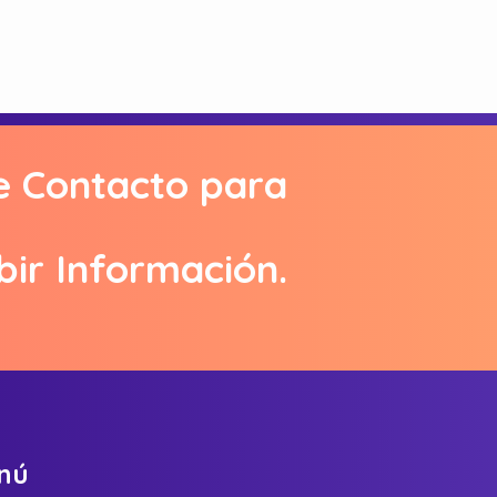
e Contacto para
bir Información.
n
ú