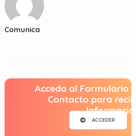
Comunica
Acceda al Formulario 
Contacto para recib
Informació
A
C
C
E
D
E
R