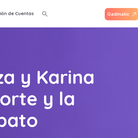
ión de Cuentas
G
a
d
m
a
t
i
c
za y Karina
orte y la
bato