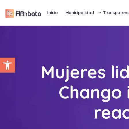
Inicio
Municipalidad
Transparenc
Abrir barra de herramientas
Mujeres li
Chango i
rea