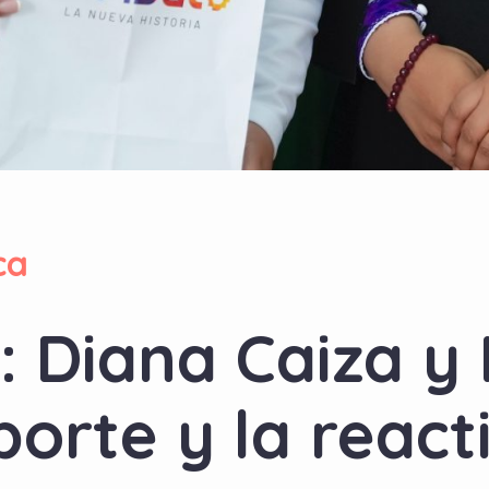
ca
s: Diana Caiza 
porte y la react