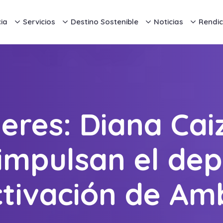
ia
Servicios
Destino Sostenible
Noticias
Rendic
deres: Diana Cai
mpulsan el dep
ctivación de Am