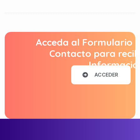
Acceda al Formulario 
Contacto para recib
Informació
A
C
C
E
D
E
R