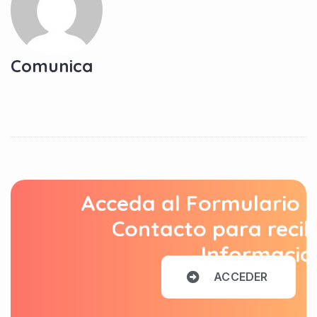
Comunica
Acceda al Formulario 
Contacto para recib
Informació
A
C
C
E
D
E
R