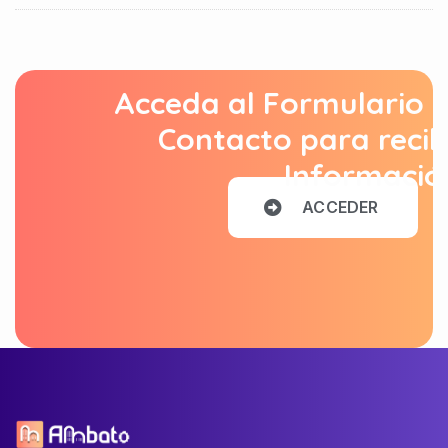
Acceda al Formulario 
Contacto para recib
Informació
A
C
C
E
D
E
R