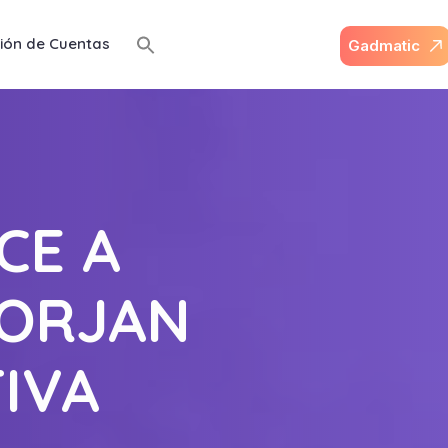
ión de Cuentas
G
a
d
m
a
t
i
c
CE A
FORJAN
IVA