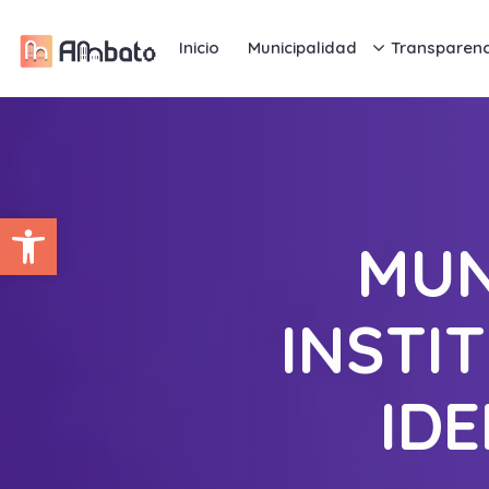
Inicio
Municipalidad
Transparenc
Abrir barra de herramientas
MUN
INSTI
ID