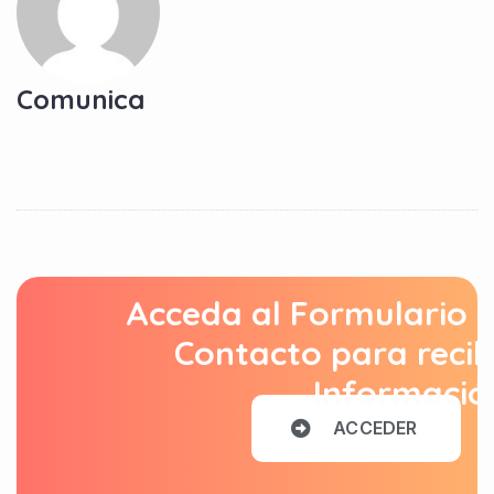
Comunica
Acceda al Formulario 
Contacto para recib
Informació
A
C
C
E
D
E
R