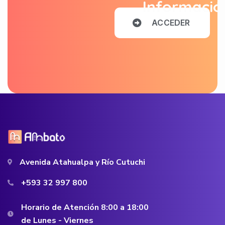
Informació
A
C
C
E
D
E
R
Avenida Atahualpa y Río Cutuchi
+593 32 997 800
Horario de Atención 8:00 a 18:00
de Lunes - Viernes