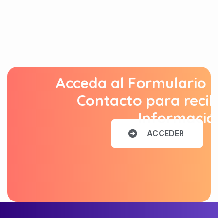
Acceda al Formulario 
Contacto para recib
Informació
A
C
C
E
D
E
R