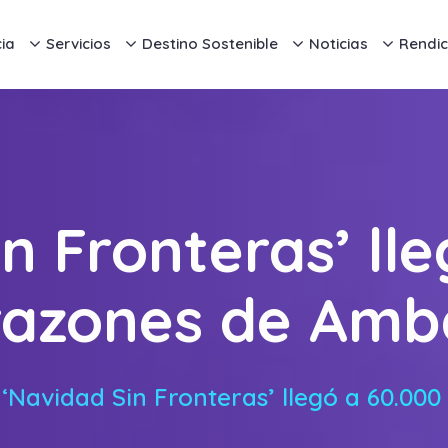
ia
Servicios
Destino Sostenible
Noticias
Rendic
n Fronteras’ ll
razones de Amb
‘Navidad Sin Fronteras’ llegó a 60.00