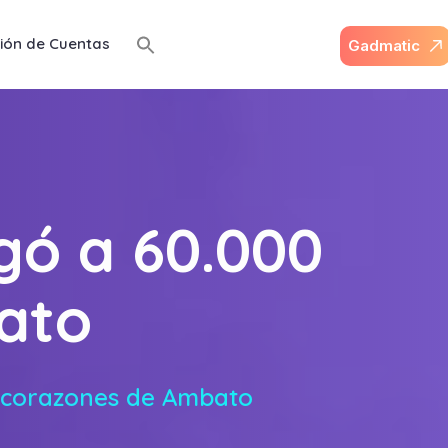
ión de Cuentas
G
a
d
m
a
t
i
c
egó a 60.000
ato
0 corazones de Ambato