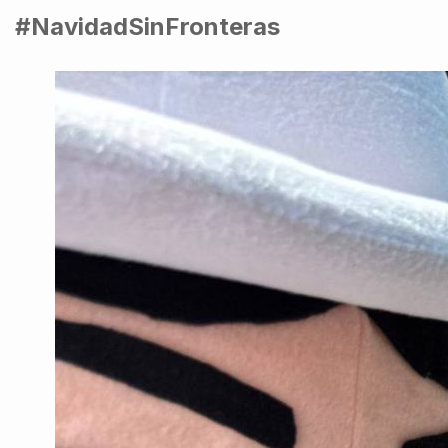
#NavidadSinFronteras