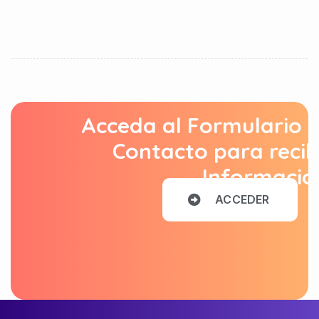
Acceda al Formulario 
Contacto para recib
Informació
A
C
C
E
D
E
R