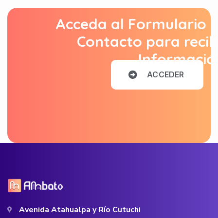
Acceda al Formulario 
Contacto para recib
Informació
A
C
C
E
D
E
R
Avenida Atahualpa y Río Cutuchi