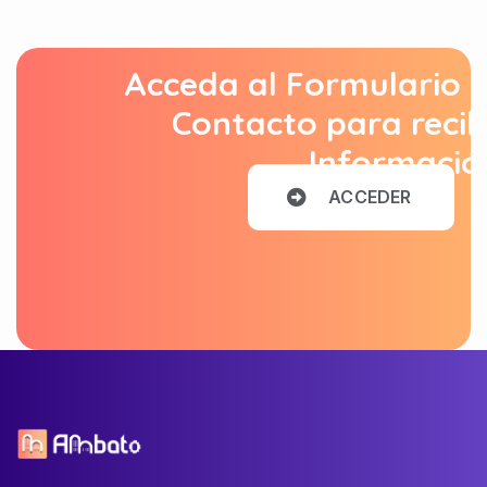
Acceda al Formulario 
Contacto para recib
Informació
A
C
C
E
D
E
R