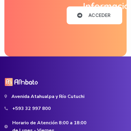
Informació
A
C
C
E
D
E
R
Avenida Atahualpa y Río Cutuchi
+593 32 997 800
Horario de Atención 8:00 a 18:00
de Lunes - Viernes