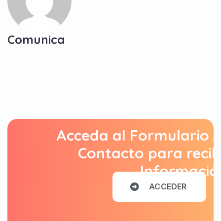
Comunica
Acceda al Formulario 
Contacto para recib
Informació
A
C
C
E
D
E
R