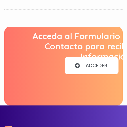
Acceda al Formulario 
Contacto para recib
Informació
A
C
C
E
D
E
R