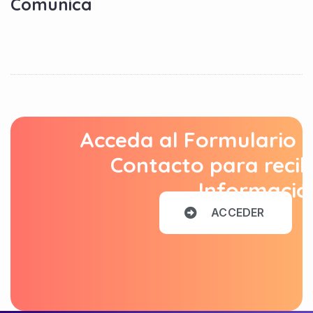
Comunica
Acceda al Formulario 
Contacto para recib
Informació
A
C
C
E
D
E
R