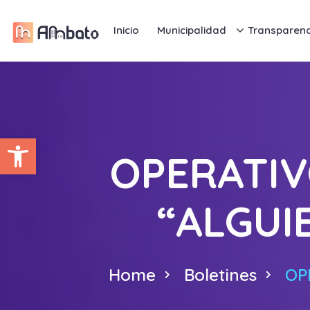
Inicio
Municipalidad
Transparenc
Abrir barra de herramientas
OPERATI
“ALGUI
Home
Boletines
OP