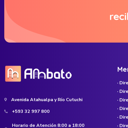
reci
M
e
· Di
· Di
Avenida Atahualpa y Río Cutuchi
· Dir
· Di
+593 32 997 800
· Dir
Horario de Atención 8:00 a 18:00
· Di