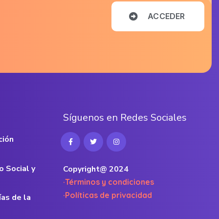
A
C
C
E
D
E
R
S
í
g
u
e
n
o
s
e
n
R
e
d
e
s
S
o
c
i
a
l
e
s
ción
o Social y
Copyright@ 2024
·Términos y condiciones
·Políticas de privacidad
ías de la