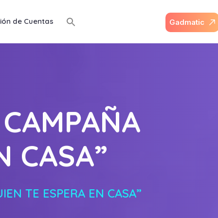
ión de Cuentas
G
a
d
m
a
t
i
c
 CAMPAÑA
N CASA”
IEN TE ESPERA EN CASA”