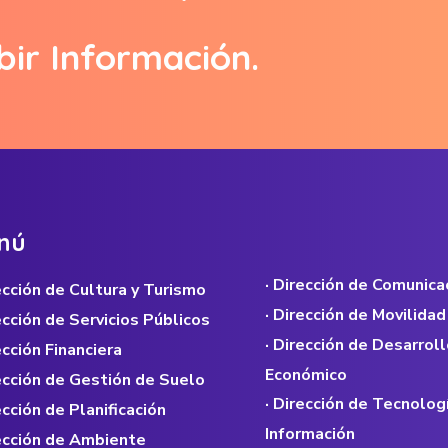
bir Información.
n
ú
· Dirección de Comunica
rección de Cultura y Turismo
· Dirección de Movilidad
rección de Servicios Públicos
· Dirección de Desarroll
ección Financiera
Económico
rección de Gestión de Suelo
· Dirección de Tecnolog
ección de Planificación
Información
rección de Ambiente